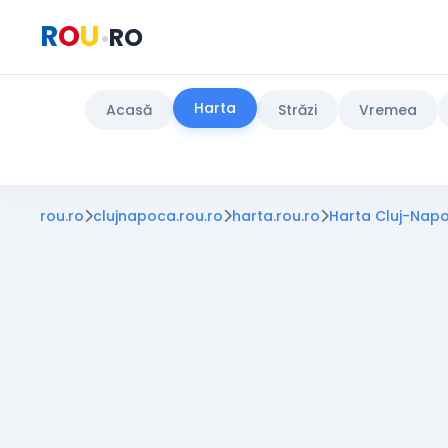
R
O
U
RO
•
Harta
Acasă
Străzi
Vremea
rou.ro
clujnapoca.rou.ro
harta.rou.ro
Harta Cluj-Nap