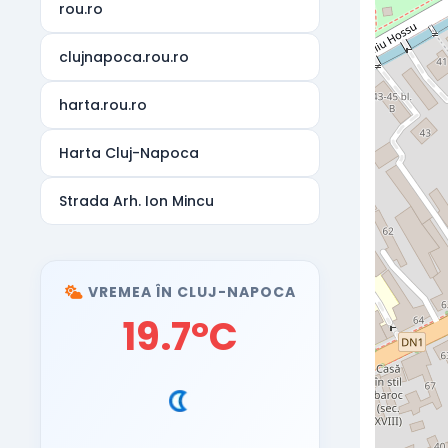
rou.ro
clujnapoca.rou.ro
harta.rou.ro
Harta Cluj-Napoca
Strada Arh. Ion Mincu
VREMEA ÎN CLUJ-NAPOCA
19.7°C